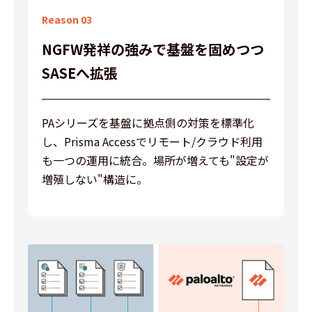
Reason 03
NGFW発祥の強みで
基盤を固めつつ
Palo Alto Networks とは
SASEへ拡張
お役立ち資料
PAシリーズを基盤に拠点側の対策を標準化
製品紹介
し、Prisma Accessでリモート/クラウド利用
イベント
も一つの運用に統合。場所が増えても"設定が
増殖しない"構造に。
コラム
用語解説
お問い合せ