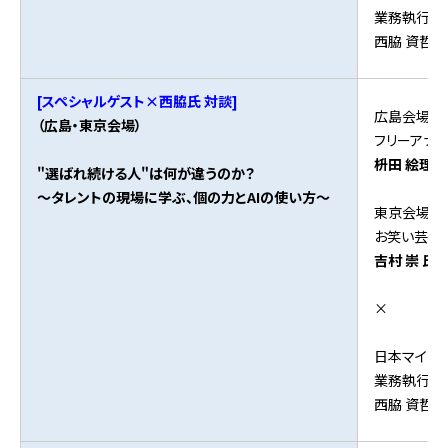
業務執行役
西脇 資哲 
[スペシャルゲスト×西脇氏 対談]
広島会場：
（広島・東京会場）
フリーアナ
枡田 絵理奈
"選ばれ続ける人"は何が違うのか？
〜タレントの現場に学ぶ、個の力とAIの使い方〜
東京会場：
お笑い芸人（
吉村 崇 氏
×
日本マイク
業務執行役
西脇 資哲 