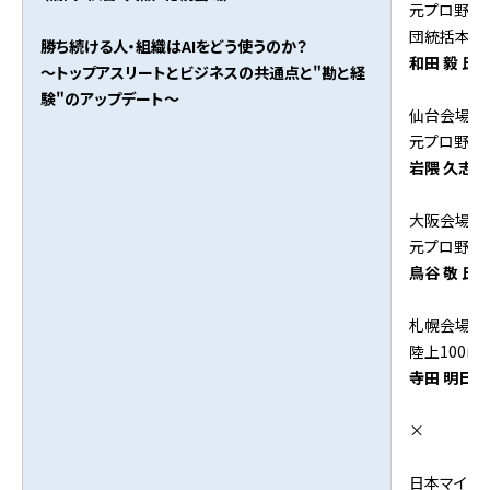
元プロ野球
団統括本部
勝ち続ける人・組織はAIをどう使うのか？
和田 毅 氏
〜トップアスリートとビジネスの共通点と"勘と経
験"のアップデート〜
仙台会場：
元プロ野球
岩隈 久志 
大阪会場：
元プロ野球
鳥谷 敬 氏
札幌会場：
陸上100
寺田 明日香
×
日本マイク