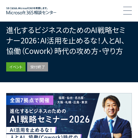
togg
進化するビジネスのためのAI戦略セミ
ナー2026：AI活用を止めるな！人とAI､
協働（Cowork）時代の攻め方･守り方
イベント
受付終了