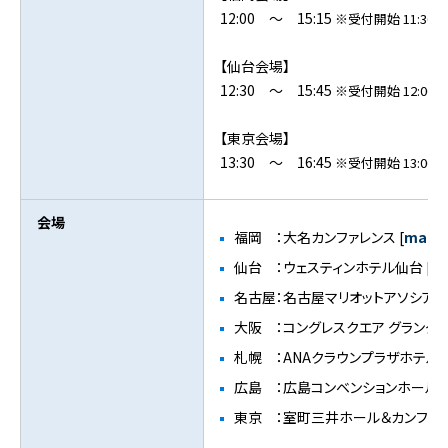
12:00 ～ 15:15
※受付開始 11:30～
【仙台会場】
12:30 ～ 15:45
※受付開始 12:00～
【東京会場】
13:30 ～ 16:45
※受付開始 13:00～
会場
福岡 ：大名カンファレンス [
map
仙台 ：ウェスティンホテル仙台 [
m
名古屋：名古屋マリオットアソシアホテ
大阪 ：コングレスクエア グラングリ
札幌 ：ANAクラウンプラザホテル札
広島 ：広島コンベンションホール [
東京 ：室町三井ホール＆カンファレ