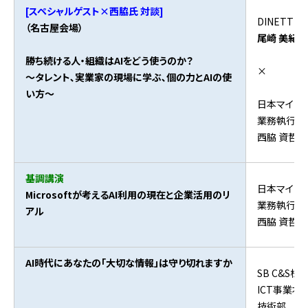
[スペシャルゲスト×西脇氏 対談]
DINETT
（名古屋会場）
尾崎 美紀 
勝ち続ける人・組織はAIをどう使うのか？
×
〜タレント､実業家の現場に学ぶ､個の力とAIの使
い方〜
日本マイク
業務執行役
西脇 資哲 
基調講演
日本マイク
Microsoftが考えるAI利用の現在と企業活用のリ
業務執行役
アル
西脇 資哲 
AI時代にあなたの「大切な情報」は守り切れますか
SB C&S株
ICT事業本
技術部