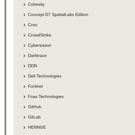
Cohesity
Concept D7 SpatialLabs Edition
Creo
CrowdStrike
Cybereason
Darktrace
DDN
Dell Technologies
Fortinet
Fsas Technologies
GitHub
GitLab
HENNGE