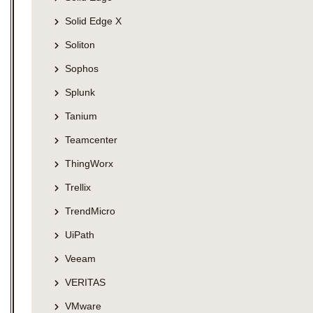
Solid Edge X
Soliton
Sophos
Splunk
Tanium
Teamcenter
ThingWorx
Trellix
TrendMicro
UiPath
Veeam
VERITAS
VMware