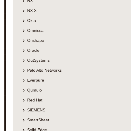
NX
NX X
Okta
Omnissa
Onshape
Oracle
OutSystems
Palo Alto Networks
Everpure
Qumulo
Red Hat
SIEMENS
SmartSheet
Solid Edge