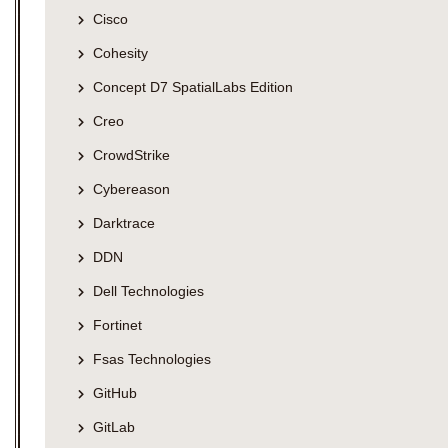
Cisco
Cohesity
Concept D7 SpatialLabs Edition
Creo
CrowdStrike
Cybereason
Darktrace
DDN
Dell Technologies
Fortinet
Fsas Technologies
GitHub
GitLab