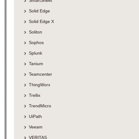
SmartSheet
Solid Edge
Solid Edge X
Soliton
Sophos
Splunk
Tanium
Teamcenter
ThingWorx
Trellix
TrendMicro
UiPath
Veeam
VERITAS