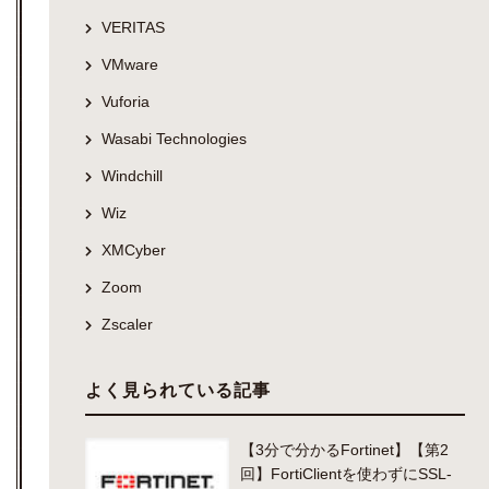
VERITAS
VMware
Vuforia
Wasabi Technologies
Windchill
Wiz
XMCyber
Zoom
Zscaler
よく見られている記事
【3分で分かるFortinet】【第2
回】FortiClientを使わずにSSL-