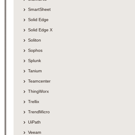
SmartSheet
Solid Edge
Solid Edge X
Soliton
Sophos
Splunk
Tanium
Teamcenter
ThingWorx
Trellix
TrendMicro
UiPath
Veeam