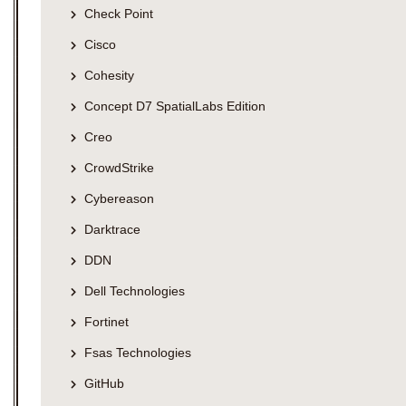
Check Point
Cisco
Cohesity
Concept D7 SpatialLabs Edition
Creo
CrowdStrike
Cybereason
Darktrace
DDN
Dell Technologies
Fortinet
Fsas Technologies
GitHub