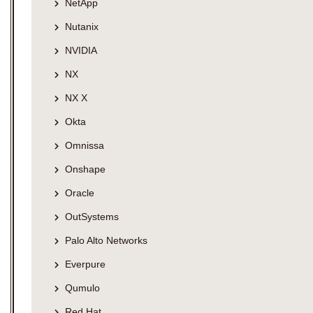
NetApp
Nutanix
NVIDIA
NX
NX X
Okta
Omnissa
Onshape
Oracle
OutSystems
Palo Alto Networks
Everpure
Qumulo
Red Hat