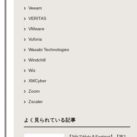
Veeam
VERITAS
VMware
Vuforia
Wasabi Technologies
Windchill
Wiz
XMCyber
Zoom
Zscaler
よく見られている記事
【3分で分かるFortinet】【第2