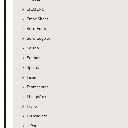
SIEMENS
SmartSheet
Solid Edge
Solid Edge X
Soliton
Sophos
Splunk
Tanium
Teamcenter
ThingWorx
Trellix
TrendMicro
UiPath