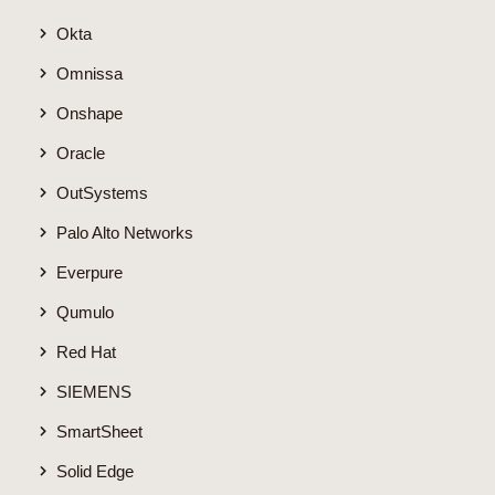
Okta
Omnissa
Onshape
Oracle
OutSystems
Palo Alto Networks
Everpure
Qumulo
Red Hat
SIEMENS
SmartSheet
Solid Edge