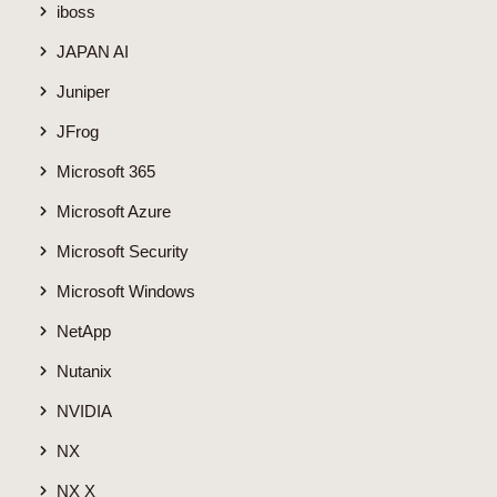
iboss
JAPAN AI
Juniper
JFrog
Microsoft 365
Microsoft Azure
Microsoft Security
Microsoft Windows
NetApp
Nutanix
NVIDIA
NX
NX X