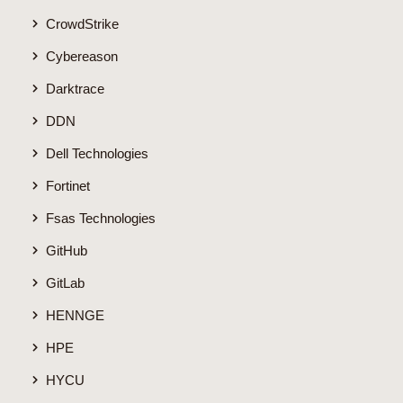
CrowdStrike
Cybereason
Darktrace
DDN
Dell Technologies
Fortinet
Fsas Technologies
GitHub
GitLab
HENNGE
HPE
HYCU