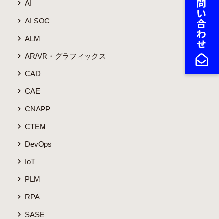
AI
AI SOC
ALM
AR/VR・グラフィックス
CAD
CAE
CNAPP
CTEM
DevOps
IoT
PLM
RPA
SASE