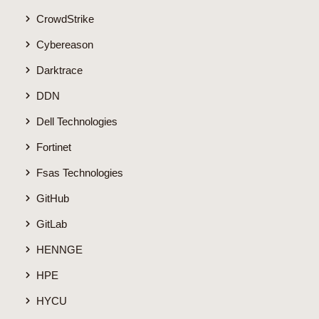
CrowdStrike
Cybereason
Darktrace
DDN
Dell Technologies
Fortinet
Fsas Technologies
GitHub
GitLab
HENNGE
HPE
HYCU