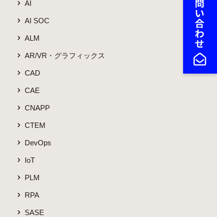
AI
AI SOC
ALM
AR/VR・グラフィックス
CAD
CAE
CNAPP
CTEM
DevOps
IoT
PLM
RPA
SASE