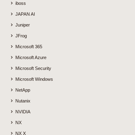
iboss
JAPAN AI
Juniper
JFrog
Microsoft 365
Microsoft Azure
Microsoft Security
Microsoft Windows
NetApp
Nutanix
NVIDIA
NX
NX X