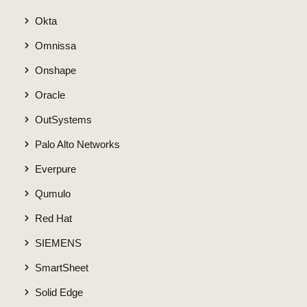
Okta
Omnissa
Onshape
Oracle
OutSystems
Palo Alto Networks
Everpure
Qumulo
Red Hat
SIEMENS
SmartSheet
Solid Edge