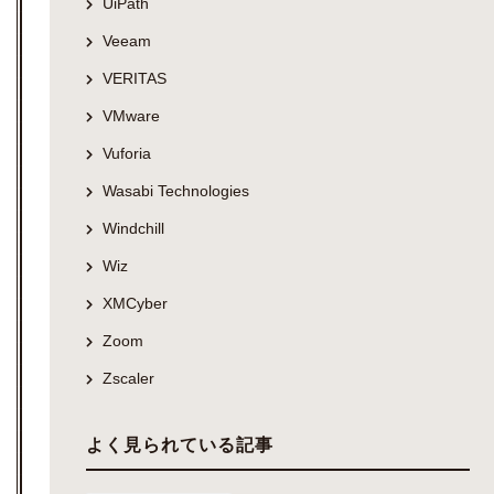
UiPath
Veeam
VERITAS
VMware
Vuforia
Wasabi Technologies
Windchill
Wiz
XMCyber
Zoom
Zscaler
よく見られている記事