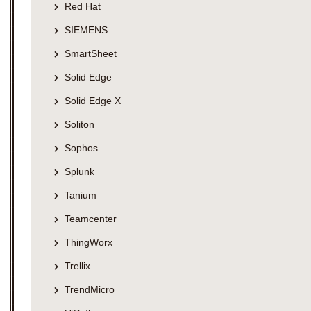
Red Hat
SIEMENS
SmartSheet
Solid Edge
Solid Edge X
Soliton
Sophos
Splunk
Tanium
Teamcenter
ThingWorx
Trellix
TrendMicro