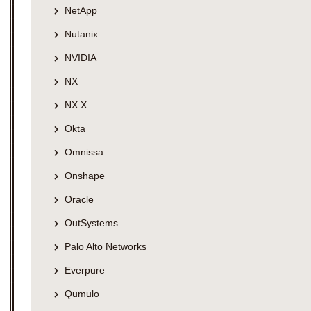
NetApp
Nutanix
NVIDIA
NX
NX X
Okta
Omnissa
Onshape
Oracle
OutSystems
Palo Alto Networks
Everpure
Qumulo