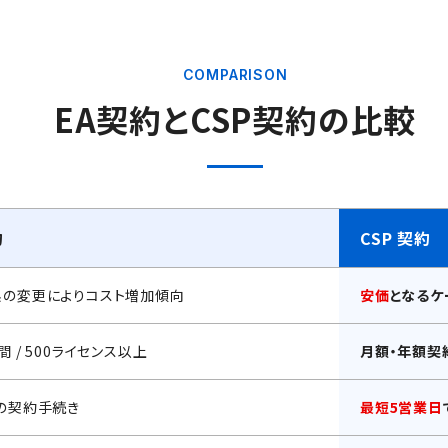
COMPARISON
EA契約とCSP契約の比較
約
CSP 契約
系の変更によりコスト増加傾向
安価
となるケ
間 / 500ライセンス以上
月額・年額契約
の契約手続き
最短5営業日