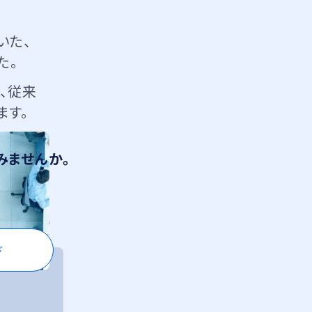
ていた、
た。
、従来
ます。
みませんか。
ド