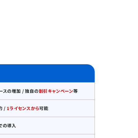
ースの増加 / 独自の
割引キャンペーン
等
 /
1ライセンスから
可能
での導入