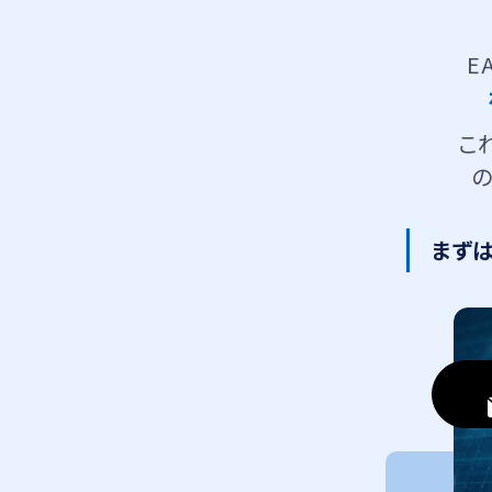
E
こ
の
まず