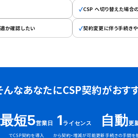
✓
CSP へ切り替えた場合
✓
最適か確認したい
契約変更に伴う手続き
そんなあなたに
CSP契約がおす
最短5
1
自動
営業日
ライセンス
更
でCSP契約を導入
から契約・増減が可能
更新手続きの手間を