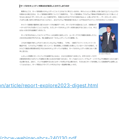
on/article/report-explore2023-digest.html
df/cbcw-webinar-sbcs-240130.pdf