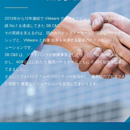
2013年から12年連続で VMware ディストリビューションの国内販売実
績 No.1 を達成してきた SB C&S。
その実績を支えるのは、国内外のトップメーカーとの強固なパートナー
シップと、VMware と相乗
効果を発揮する最新のテクノロジー・ソリ
ューションです。
SB C&S は、ソフトバンクの創業事業として培った IT 流通の強みを活
かし、40年以上にわたり
販売パートナーとともに IT の可能性を提案し
てきました。
さらにソフトバンクグループのシナジーを活かし、最先端のプロダクト
と技術で
最適なソリューションを提供してまいります。