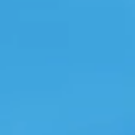
#お役立ち情報
トレーニングの重要性：2つのマ
徹底解説！ゼ
イクロソフト パートナー認定制
えるWindows
度とは
なライセンス
本記事ではマイクロソフト社が昨年
本記事ではWindo
10月に導入した2つのパートナー認定
入するためのラ
制度についてご紹介します。
開以外の活用法
します。
#パートナー認定制度
#ゼロタッチ展開