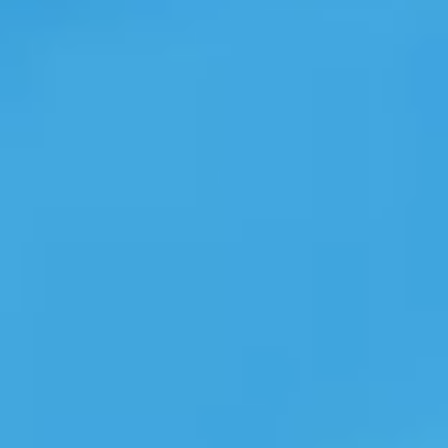
Copilot in Windowsとは？活用
Copilotと
メリットや有効化・無効化する
共通点や各ツ
方法を紹介
く紹介
この記事では、Copilot in Windows
この記事では、Cop
の概要から活用メリット、有効化・無効
の共通点やそれ
化する方法、活用例などをわかりやす
いなどをわかり
くご紹介します。より高度な AI 体験が
れのツールの
可能な Copilot+ PC の魅力もお伝え
や、業務への活用
するので、ぜひ最後までご覧くださ
めの Copilot
い。
紹介します。
#Windows11
#Windows11