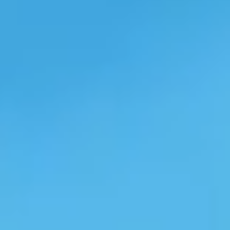
Officeのプロダクトキーの確認
32bit版と6
方法をコマンド プロンプトなど
更手順や実施
を用いて紹介
この記事では、パ
この記事では、「今すぐプロダクトキー
64bit版の
を確認したい」と考えている方に向け
Windows 10か
て、Officeのプロダクトキーを
11にアップグ
Windowsのコマンド プロンプトや購
介します。
入時のカード、メールを使って確認す
#Windows11
る方法を詳しくご紹介します。
#プロダクトキー