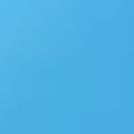
Windows 10、11でスリープに
Windows
する方法やショートカットキー
れたときの解
を紹介
この記事では、Wi
この記事では、Windows 10、11でス
ードを忘れた際
リープに切り替える際にショートカッ
法をご紹介しま
トキーを活用する方法などをご紹介し
ュリティーの質
ます。設定を加えることで、デスクト
じめ紛失に備え
ップ上にショートカットアイコンも作
もご紹介してい
成でき、より素早く切り替えられま
ご覧ください。
す。
#お役立ち情報
#windowsスリープショートカット