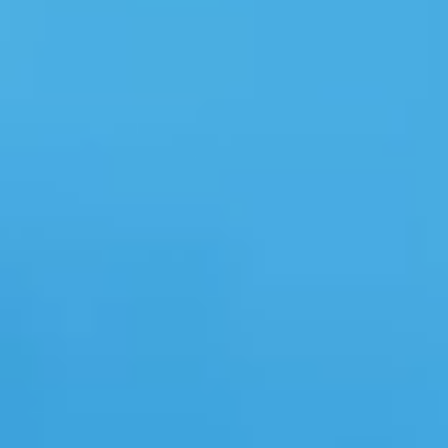
PCの電源ユニットが故障する
パソコンの修
前兆として見られる不具合を詳
る・見られる
しく解説
前の対策方法
この記事では、PCの電源ユニットが故
この記事では、
障する前兆や電源ユニットが故障の原
タが消えること
因かを調べる方法、寿命を延ばすため
のか、修理前に
にできることについてご紹介します。
データ処理につ
また、電源ユニットの役割や規格、故障
#お役立ち情報
したときの対処法もお伝えしています
ので、ぜひご参考にしてください。