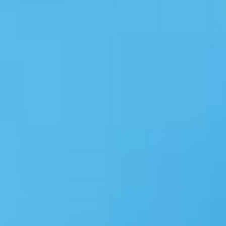
Microsoft Copilot(コパイロッ
ハルシネーシ
ト)で画像生成する方法を解説
因と対策方法
本記事ではMicrosoft Copilot(コパイ
本記事ではハル
ロット)で画像生成する方法を解説し
る原因と対策方
ています。ぜひご参考にしてくださ
ます。ぜひご参
い。
#お役立ち情報
#お役立ち情報