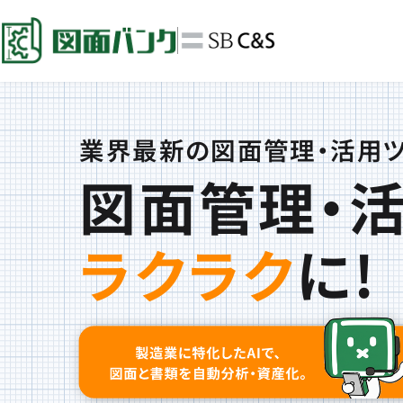
業界最新の図面管理・活用
図面管理・
ラクラク
に!
お役
ログ
2026
資料DL