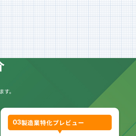
介
ます。
03
製造業特化
プレビュー