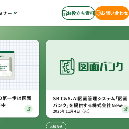
お問い合わせ
お役立ち資料
ミナー
化の第一歩は図面
SB C&S、AI図面管理システム「図面
布中
バンク」を提供する株式会社New
2025年11月4日（火）
Innovationsと国内初のディストリ
ビューター契約を締結
お知らせ