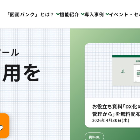
「図面バンク」とは？
機能紹介
導入事例
イベント・セ
ツール
活用を
立ち資料「図面バンク 製品カタ
お役立ち資料「DX
」を無料配布中
管理から」を無料配
年4月30日(木)
2026年4月30日(木)
資料DL