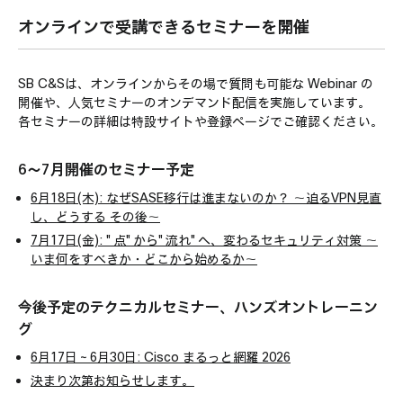
動画視聴
Partner向け
オンラインで受講できるセミナーを開催
SB C&Sは、オンラインからその場で質問も可能な Webinar の
開催や、人気セミナーのオンデマンド配信を実施しています。
各セミナーの詳細は特設サイトや登録ページでご確認ください。
6～7月開催のセミナー予定
6月18日(木): なぜSASE移行は進まないのか？ 〜迫るVPN見直
し、どうする その後〜
7月17日(金): "点"から"流れ"へ、変わるセキュリティ対策 〜
いま何をすべきか・どこから始めるか〜
今後予定のテクニカルセミナー、ハンズオントレーニン
グ
6月17日～6月30日: Cisco まるっと網羅 2026
決まり次第お知らせします。