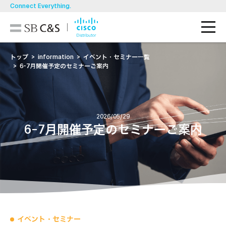
Connect Everything.
M
技術ブログ
トップ
information
イベント・セミナー一覧
6-7月開催予定のセミナーご案内
導入事例
製品一覧
2026/05/29
6-7月開催予定のセミナーご案内
ソリューション
お知らせ・イベント/セミナー
資料ダウンロード
お問い合わせ
イベント・セミナー