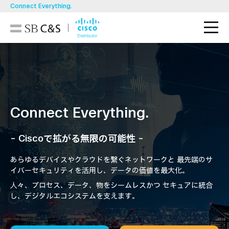
Connect Everything.
M
技術ブログ
導入事例
Connect Everything.
製品一覧
ソリューション
- Ciscoで拡がる無限の可能性 -
あらゆるデバイスやクラウドを繋ぐネットワークと
最先端のサ
お知らせ・イベント/セミナー
イバーセキュリティを活用し、データの価値を最大化。
人々、プロセス、データ、物をシームレスかつ
セキュアに統合
し、デジタルエコシステムを支えます。
資料ダウンロード
お問い合わせ