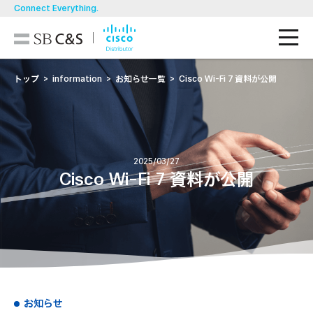
Connect Everything.
M
技術ブログ
トップ
information
お知らせ一覧
Cisco Wi-Fi 7 資料が公開
導入事例
製品一覧
2025/03/27
Cisco Wi-Fi 7 資料が公開
ソリューション
お知らせ・イベント/セミナー
資料ダウンロード
お問い合わせ
お知らせ