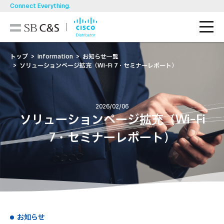
Connect Everything.
M
技術ブログ
トップ
information
お知らせ一覧
ソリューションページ拡充（Wi-Fi 7・セミナーレポート）
導入事例
製品一覧
2026/02/06
ソリューションページ拡充（Wi-Fi
ソリューション
7・セミナーレポート）
お知らせ・イベント/セミナー
資料ダウンロード
お問い合わせ
お知らせ