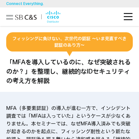
Connect Everything.
M
技術ブログ
フィッシングに負けない、次世代の認証 〜いま見直すべき
認証のあり方〜
SB C&Sが選ばれる理由
「MFAを導入しているのに、なぜ突破される
製品一覧
のか？」を整理し、
継続的なIDセキュリティ
の考え方を解説
ソリューション
お知らせ・イベント/セミナー
MFA（多要素認証）の導入が進む一方で、インシデント
調査では「MFAは入っていた」というケースが少なくあ
りません。本セミナーでは、なぜMFA導入済みでも突破
資料ダウンロード
お問い合わせ
が起きるのかを起点に、フィッシング耐性という新たな