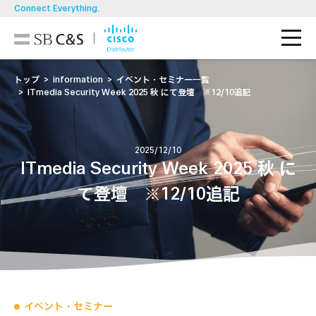
Connect Everything.
M
技術ブログ
トップ
information
イベント・セミナー一覧
ITmedia Security Week 2025 秋 にて登壇 ※12/10追記
導入事例
製品一覧
2025/12/10
ITmedia Security Week 2025 秋 に
ソリューション
て登壇 ※12/10追記
お知らせ・イベント/セミナー
資料ダウンロード
お問い合わせ
イベント・セミナー