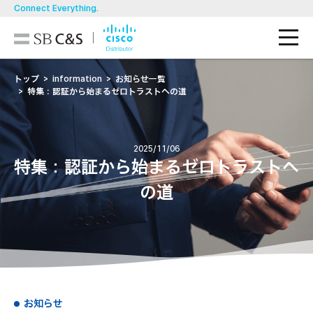
Connect Everything.
M
技術ブログ
トップ
information
お知らせ一覧
特集：認証から始まるゼロトラストへの道
導入事例
製品一覧
2025/11/06
特集：認証から始まるゼロトラストへ
ソリューション
の道
お知らせ・イベント/セミナー
資料ダウンロード
お問い合わせ
お知らせ