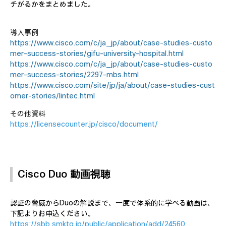
チがるかをまとめました。
導入事例
https://www.cisco.com/c/ja_jp/about/case-studies-custo
mer-success-stories/gifu-university-hospital.html
https://www.cisco.com/c/ja_jp/about/case-studies-custo
mer-success-stories/2297-mbs.html
https://www.cisco.com/site/jp/ja/about/case-studies-cust
omer-stories/lintec.html
その他資料
https://licensecounter.jp/cisco/document/
Cisco Duo 動画視聴
認証の脅威からDuoの解説まで、一度で体系的に学べる動画は、
下記よりお申込ください。
https://sbb.smktg.jp/public/application/add/24560