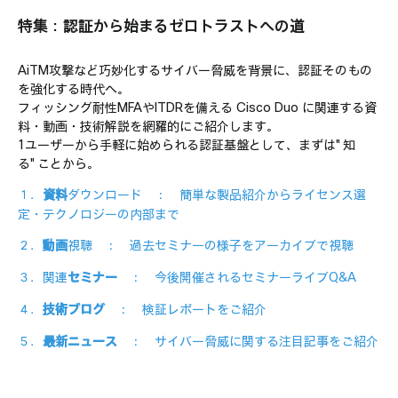
動画視聴
Partner向け
特集：認証から始まるゼロトラストへの道
AiTM攻撃など巧妙化するサイバー脅威を背景に、認証そのもの
を強化する時代へ。
フィッシング耐性MFAやITDRを備える Cisco Duo に関連する資
料・動画・技術解説を網羅的にご紹介します。
1ユーザーから手軽に始められる認証基盤として、まずは"知
る"ことから。
１．
資料
ダウンロード ： 簡単な製品紹介からライセンス選
定・テクノロジーの内部まで
２．
動画
視聴 ： 過去セミナーの様子をアーカイブで視聴
３．関連
セミナー
： 今後開催されるセミナーライブQ&A
４．
技術ブログ
： 検証レポートをご紹介
５．
最新ニュース
： サイバー脅威に関する注目記事をご紹介