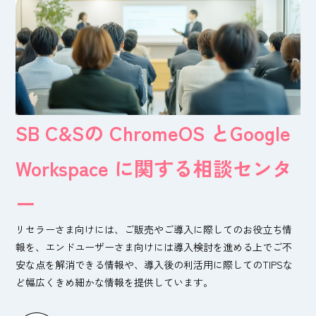
SB C&Sの ChromeOS と
Google
Workspace に関する相談センタ
ー
リセラーさま向けには、ご販売やご導入に際してのお役立ち情
報を、
エンドユーザーさま向けには導入検討を進める上で
ご不
安な点を解消できる情報や、導入後の利活用に際してのTIPSな
ど
幅広くきめ細かな情報を提供しています。