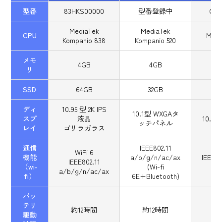
型番
83HKS00000
型番登録中
CM3
MediaTek
MediaTek
CPU
Medi
Kompanio 838
Kompanio 520
メモ
4GB
4GB
リ
SSD
64GB
32GB
ディ
10.95 型 2K IPS
10.1型 WXGAタ
スプ
液晶
10.
ッチパネル
レイ
ゴリラガラス
通信
IEEE802.11
WiFi 6
機能
a/b/g/n/ac/ax
IEEE8
IEEE802.11
（wi-
(Wi-fi
a/b/g/n/ac/ax
fi）
6E+Bluetooth)
バッ
テリ
約12時間
約12時間
駆動