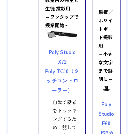
教室内の先生と
生徒 投影用
黒板／
～ワンタップで
ホワイ
授業開始～
トボー
ド撮影
用
Poly Studio
～小さ
X72
な文字
まで鮮
Poly TC10（タ
明に～
ッチコントロ
ーラー）
自動で話者
Poly
をトラッキ
Studio
ングするた
E60
め、話して
USBカ