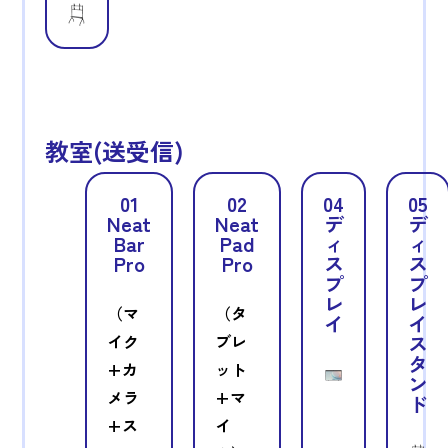
教室(送受信)
01
02
04
05
Neat
Neat
デ
デ
Bar
Pad
ィ
ィ
Pro
Pro
ス
ス
プ
プ
レ
レ
（マ
（タ
イ
イ
イク
ブレ
ス
タ
+カ
ット
ン
メラ
+マ
ド
+ス
イ