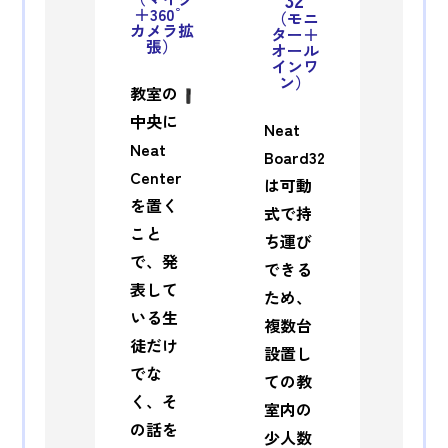
＋360゜
（モニ
カメラ拡
ター＋
張）
オール
インワ
ン）
教室の
中央に
Neat
Neat
Board32
Center
は可動
を置く
式で持
こと
ち運び
で、発
できる
表して
ため、
いる生
複数台
徒だけ
設置し
でな
ての教
く、そ
室内の
の話を
少人数