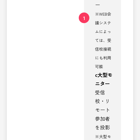
ー
※WEB会
1
議システ
ムによっ
ては、受
信校接続
にも利用
可能
c
大型モ
ニター
受信
校・リ
モート
参加者
を投影
※大型モ