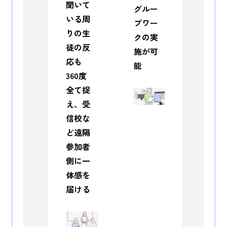
聞いて
グルー
いる周
プワー
りの生
クの実
徒の反
施が可
応も
能
360度
全て捉
え、受
信校な
ど遠隔
参加者
側に一
体感を
届ける