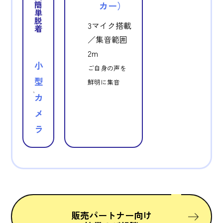
簡
カー）
単
脱
3マイク搭載
着
／集音範囲
2m
小
ご自身の声を
型
鮮明に集音
カ
メ
ラ
販売パートナー向け