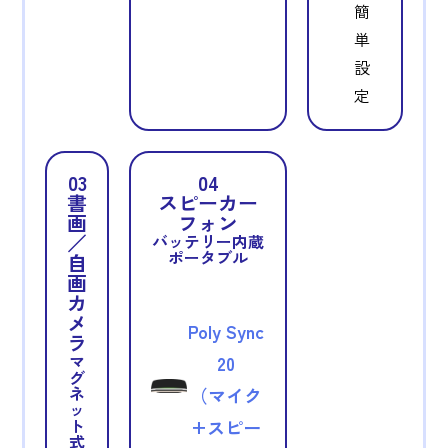
簡
単
設
定
03
04
書
スピーカー
画
フォン
／
バッテリー内蔵
ポータブル
自
画
カ
メ
Poly Sync
ラ
マ
20
グ
ネ
（マイク
ッ
ト
+スピー
式