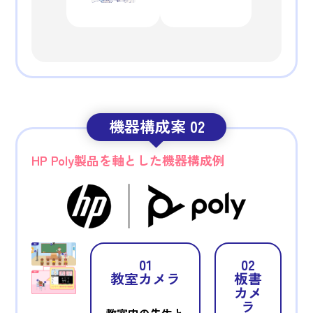
機器構成案 02
HP Poly製品を軸とした機器構成例
01
02
教室カメラ
板書
カメ
ラ