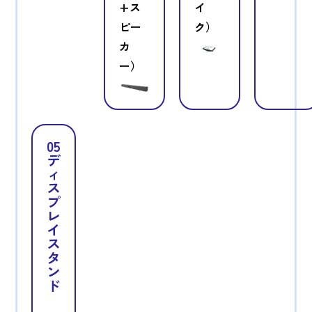
+ス
イ
ピー
ク）
カ
ー）
05
デ
ィ
ス
プ
レ
イ
ス
タ
ン
ド