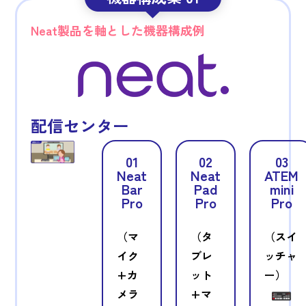
Neat製品を軸とした機器構成例
配信センター
01
02
03
Neat
Neat
ATEM
Bar
Pad
mini
Pro
Pro
Pro
（マ
（タ
（スイ
イク
ブレ
ッチャ
+カ
ット
ー）
メラ
+マ