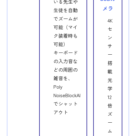
いる先生や
メラ
生徒を自動
でズームが
4K
可能（マイ
セ
ク装着時も
ン
可能）
サ
キーボード
ー
の入力音な
搭
どの周囲の
載
雑音を、
光
Poly
学
NoiseBlockAI
12
でシャット
倍
アウト
ズ
ー
ム