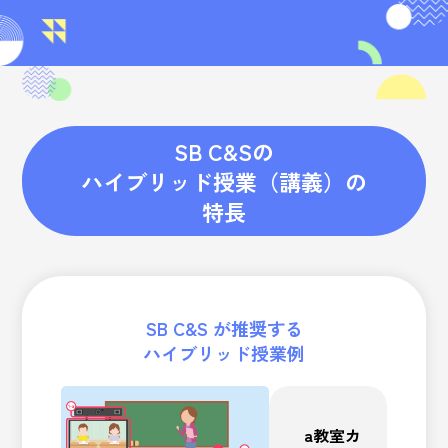
SB C&Sの
ハイブリッド授業（講義）の
特長
SB C&S が推奨する
ハイブリッド授業例
a
教室カ