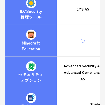
EMS A5
ID/Security
管理ツール
◯
Minecraft
Education
Advanced Security A5
Advanced Compliance
セキュリティ
A5
オプション
Student 