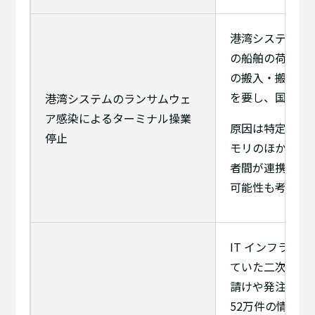
港湾システムがラ
の船舶の荷役ス
の搬入・搬出に
を要し、国内の
港湾システムのランサムウェ
ア感染によるターミナル操業
原因は特定されて
停止
モリのほか、港
者間が連携して
可能性も考えら
IT インフラの
ていた二次請け
請けや発注元企
52万件の情報