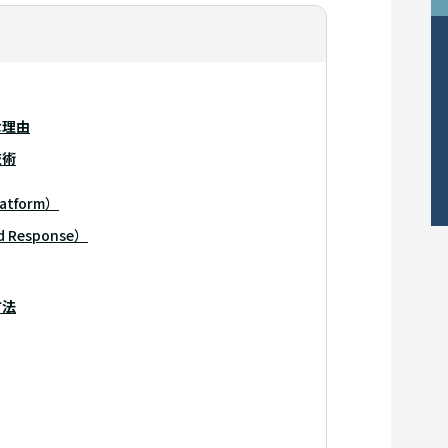
な理由
技術
latform）
d Response）
方法