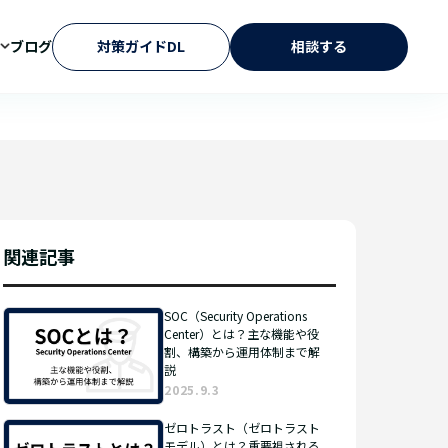
ブログ
対策ガイドDL
相談する
関連記事
SOC（Security Operations
Center）とは？主な機能や役
割、構築から運用体制まで解
説
2025.9.3
ゼロトラスト（ゼロトラスト
モデル）とは？重要視される