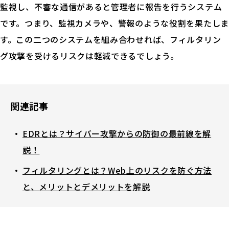
監視し、不審な通信があると管理者に報告を行うシステム
です。つまり、監視カメラや、警報のような役割を果たしま
す。この二つのシステムを組み合わせれば、フィルタリン
グ攻撃を受けるリスクは軽減できるでしょう。
Palo Alto Networks とは
お役立ち資料
関連記事
製品紹介
EDRとは？サイバー攻撃からの防御の最前線を解
イベント
説！
コラム
フィルタリングとは？Web上のリスクを防ぐ方法
用語解説
と、メリットとデメリットを解説