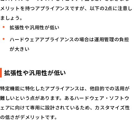
メリットを持つアプライアンスですが、以下の2点に注意し
ましょう。
拡張性や汎用性が低い
ハードウェアアプライアンスの場合は運用管理の負担
が大きい
Palo Alto Networks とは
拡張性や汎用性が低い
お役立ち資料
特定機能に特化したアプライアンスは、他目的での活用が
製品紹介
難しいという点があります。あるハードウェア・ソフトウ
イベント
ェアに向けて専用に設計されているため、カスタマイズ性
の低さがデメリットです。
コラム
用語解説