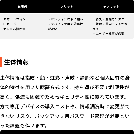
代表例
メリット
デメリット
スマートフォン
・オンライン攻撃に強い
・紛失・盗難のリスク
ICカード
・デバイス使用で確実性
・管理・運用コストがか
デジタル証明書
が高い
かる
・ユーザー教育が必要
生体情報
生体情報は指紋・顔・虹彩・声紋・静脈など個人固有の身
体的特徴を用いた認証方式です。持ち運び不要で利便性が
高く、偽造も困難なためセキュリティ性に優れています。一
方で専用デバイスの導入コストや、情報漏洩時に変更がで
きないリスク、バックアップ用パスワード管理が必要とい
った課題も伴います。