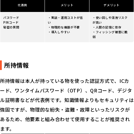
代表例
メリット
デメリット
パスワード
・実装・運用コストが低
・使い回しや漏洩リスク
PINコード
い
が高い
秘密の質問
・物理的な機器が不要
・人間の記憶に依存
・導入しやすい
・フィッシング被害に脆
弱
所持情報
所持情報は本人が持っている物を使った認証方式で、ICカ
ード、ワンタイムパスワード（OTP）、QRコード、デジタ
ル証明書などが代表例です。知識情報よりもセキュリティは
強固ですが、物理的な紛失・盗難・故障といったリスクが
あるため、他要素と組み合わせて使用することが推奨され
ます。