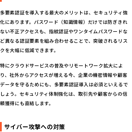
多要素認証を導入する最大のメリットは、セキュリティ強
化にあります。パスワード（知識情報）だけでは防ぎきれ
ない不正アクセスも、指紋認証やワンタイムパスワードな
ど異なる認証要素を組み合わせることで、突破されるリス
Palo Alto Networks とは
クを大幅に低減できます。
お役立ち資料
特にクラウドサービスの普及やリモートワーク拡大によ
製品紹介
り、社外からアクセスが増える今、企業の機密情報や顧客
イベント
データを守るためにも、多要素認証導入は必須といえるで
しょう。セキュリティ体制強化は、取引先や顧客からの信
コラム
頼獲得にも直結します。
用語解説
サイバー攻撃への対策