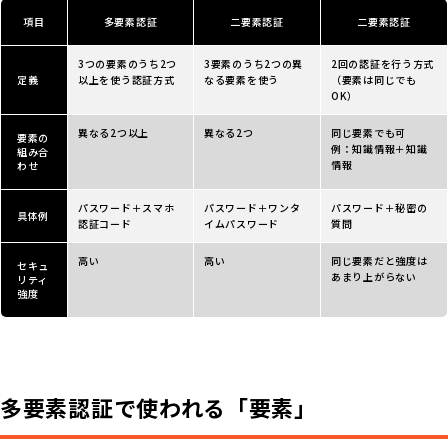
項目
多要素認証
二要素認証
二要素認証
3つの要素のうち2つ
3要素のうち2つの異
2回の認証を行う方式
定義
以上を使う認証方式
なる要素を使う
（要素は同じでも
OK）
異なる2つ以上
異なる2つ
同じ要素でも可
要素の
例：知識情報＋知識
組み合
情報
わせ
パスワード＋スマホ
パスワード＋ワンタ
パスワード＋秘密の
具体例
認証コード
イムパスワード
質問
高い
高い
同じ要素だと強度は
セキュ
あまり上がらない
リティ
強度
多要素認証で使われる「要素」