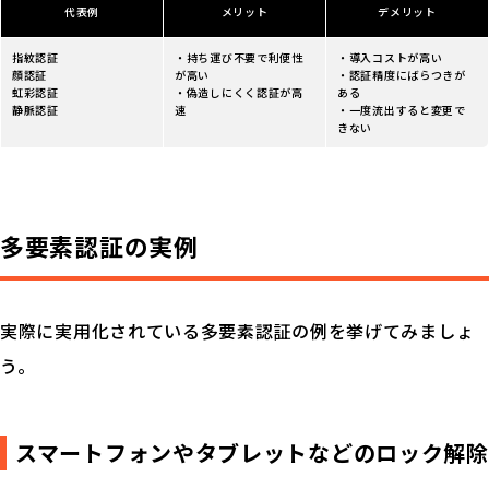
代表例
メリット
デメリット
指紋認証
・持ち運び不要で利便性
・導入コストが高い
顔認証
が高い
・認証精度にばらつきが
虹彩認証
・偽造しにくく認証が高
ある
静脈認証
速
・一度流出すると変更で
きない
多要素認証の実例
実際に実用化されている多要素認証の例を挙げてみましょ
う。
スマートフォンやタブレットなどのロック解除