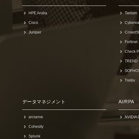
HPE Aruba
Tanium
Cisco
Cybere
Juniper
CrowdSt
Fortinet
Check P
TREND
SOPHO
Trellix
データマネジメント
AI/RPA
arcserve
NVIDIA 
Cohesity
Splunk