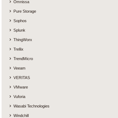
Omnissa
Pure Storage
Sophos
Splunk
ThingWorx
Trellix
TrendMicro
Veeam
VERITAS
VMware
Vuforia
Wasabi Technologies
Windchill