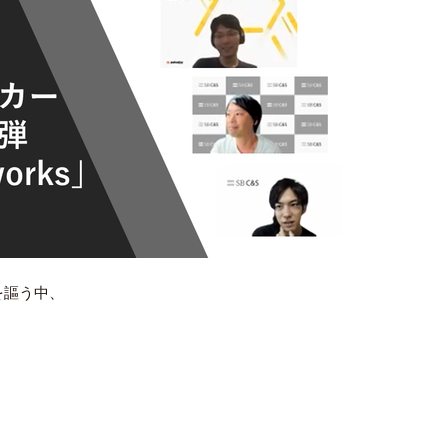
を謳う中、