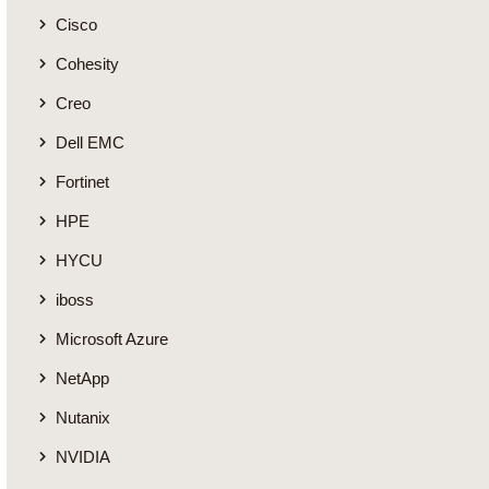
Cisco
Cohesity
Creo
Dell EMC
Fortinet
HPE
HYCU
iboss
Microsoft Azure
NetApp
Nutanix
NVIDIA