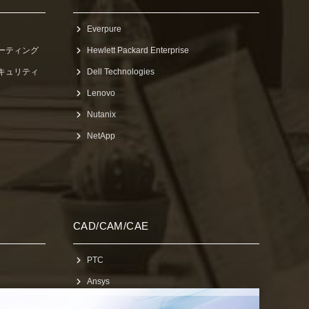
Everpure
ューティング
Hewlett Packard Enterprise
セキュリティ
Dell Technologies
Lenovo
Nutanix
NetApp
CAD/CAM/CAE
PTC
Ansys