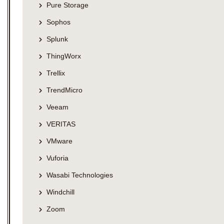
Pure Storage
Sophos
Splunk
ThingWorx
Trellix
TrendMicro
Veeam
VERITAS
VMware
Vuforia
Wasabi Technologies
Windchill
Zoom