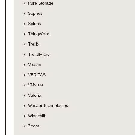
Pure Storage
Sophos
Splunk
ThingWorx
Trellix
TrendMicro
Veeam
VERITAS
VMware
Vuforia
Wasabi Technologies
Windchill
Zoom