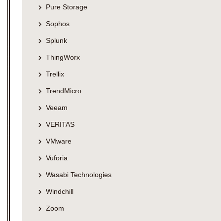
Pure Storage
Sophos
Splunk
ThingWorx
Trellix
TrendMicro
Veeam
VERITAS
VMware
Vuforia
Wasabi Technologies
Windchill
Zoom