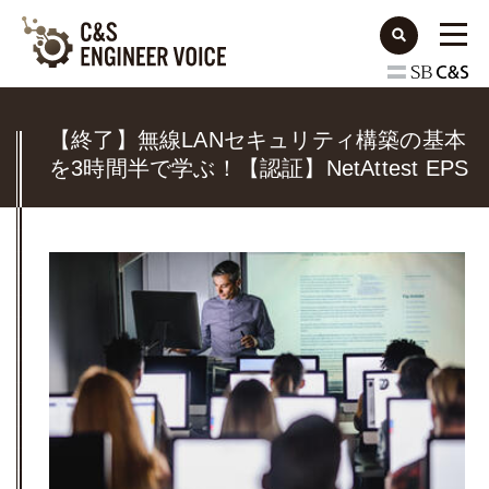
【終了】無線LANセキュリティ構築の基本
を3時間半で学ぶ！【認証】NetAttest EPS
と【無線】Cisco Meraki、Aruba IAPのハ
ンズオントレーニングを開催します！（大
阪）