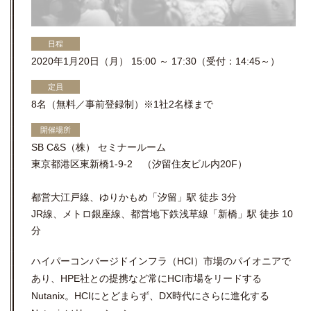
日程
2020年1月20日（月） 15:00 ～ 17:30（受付：14:45～）
定員
8名（無料／事前登録制）※1社2名様まで
開催場所
SB C&S（株） セミナールーム
東京都港区東新橋1-9-2 （汐留住友ビル内20F）
都営大江戸線、ゆりかもめ「汐留」駅 徒歩 3分
JR線、メトロ銀座線、都営地下鉄浅草線「新橋」駅 徒歩 10
分
ハイパーコンバージドインフラ（HCI）市場のパイオニアで
あり、HPE社との提携など常にHCI市場をリードする
Nutanix。HCIにとどまらず、DX時代にさらに進化する