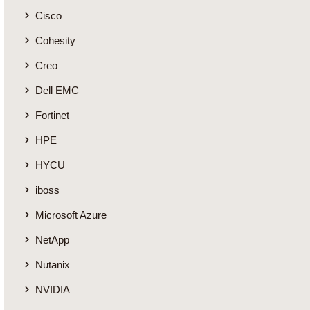
Cisco
Cohesity
Creo
Dell EMC
Fortinet
HPE
HYCU
iboss
Microsoft Azure
NetApp
Nutanix
NVIDIA