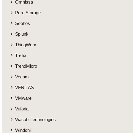
Omnissa
Pure Storage
Sophos
Splunk
ThingWorx
Trellix
TrendMicro
Veeam
VERITAS
VMware
Vuforia
Wasabi Technologies
Windchill