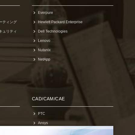
Everpure
ューティング
Hewlett Packard Enterprise
セキュリティ
Dell Technologies
Lenovo
Nutanix
NetApp
CAD/CAM/CAE
PTC
Ansys