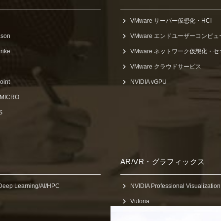
VMware サーバー仮想化・HCI
ason
VMware エンドユーザーコンピ
rike
VMware ネットワーク仮想化・
VMware クラウドサービス
oint
NVIDIA vGPU
 MICRO
S
AR/VR・グラフィックス
Deep Learning/AI/HPC
NVIDIA Professional Visualization
Vuforia
Concept D7 SpatialLabs Edition