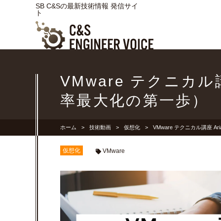
SB C&Sの最新技術情報 発信サイ
ト
VMware テクニカル
率最大化の第一歩）
ホーム
技術動画
仮想化
VMware テクニカル講座 A
仮想化
VMware