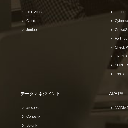
HPE Aruba
Tanium
Cisco
Cybere
Juniper
CrowdSt
Fortinet
Check P
TREND
SOPHO
Trellix
データマネジメント
AI/RPA
arcserve
NVIDIA 
Cohesity
Splunk