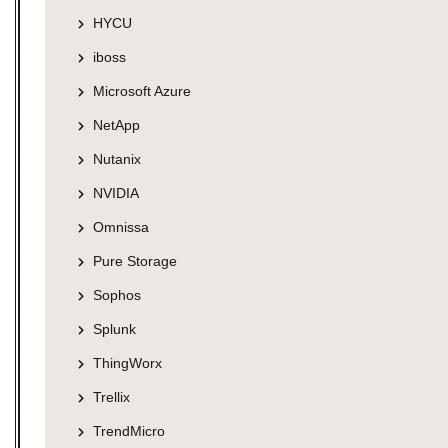
HYCU
iboss
Microsoft Azure
NetApp
Nutanix
NVIDIA
Omnissa
Pure Storage
Sophos
Splunk
ThingWorx
Trellix
TrendMicro