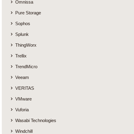
Omnissa
Pure Storage
Sophos
Splunk
ThingWorx
Trellix
TrendMicro
Veeam
VERITAS
VMware
Vuforia
Wasabi Technologies
Windchill