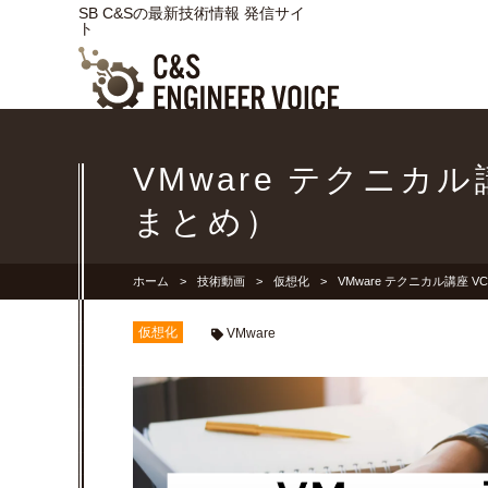
SB C&Sの最新技術情報 発信サイ
ト
VMware テクニカ
まとめ）
ホーム
技術動画
仮想化
VMware テクニカル講座 
仮想化
VMware