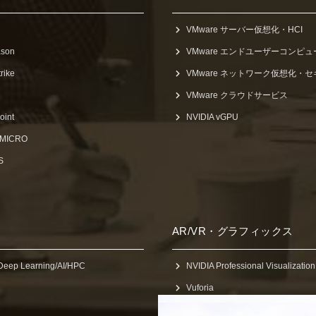
VMware サーバー仮想化・HCI
ason
VMware エンドユーザーコンピ
rike
VMware ネットワーク仮想化・
VMware クラウドサービス
oint
NVIDIA vGPU
 MICRO
S
AR/VR・グラフィックス
Deep Learning/AI/HPC
NVIDIA Professional Visualization
Vuforia
Concept D7 SpatialLabs Edition