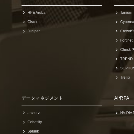
HPE Aruba
Tanium
Cisco
Cybere
Juniper
CrowdSt
Fortinet
Check P
TREND
SOPHO
Trellix
データマネジメント
AI/RPA
arcserve
NVIDIA 
Cohesity
Splunk