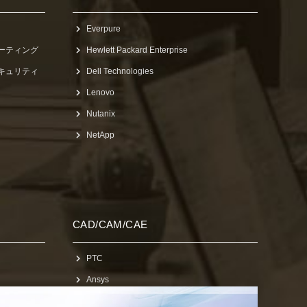
Everpure
ューティング
Hewlett Packard Enterprise
セキュリティ
Dell Technologies
Lenovo
Nutanix
NetApp
CAD/CAM/CAE
PTC
Ansys