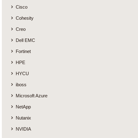
Cisco
Cohesity
Creo
Dell EMC
Fortinet
HPE
HYCU
iboss
Microsoft Azure
NetApp
Nutanix
NVIDIA