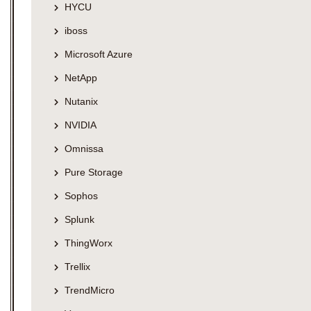
HYCU
iboss
Microsoft Azure
NetApp
Nutanix
NVIDIA
Omnissa
Pure Storage
Sophos
Splunk
ThingWorx
Trellix
TrendMicro