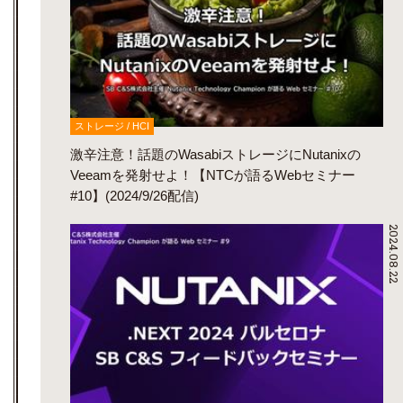
ストレージ / HCI
激辛注意！話題のWasabiストレージにNutanixの
Veeamを発射せよ！【NTCが語るWebセミナー
#10】(2024/9/26配信)
2024.08.22