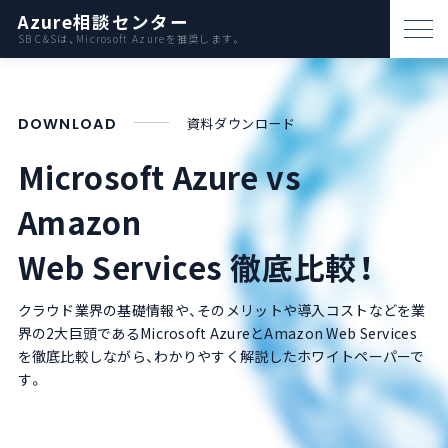
Azure相談センター
SB C&Sは、Microsoft Azureを推奨します。
パートナー支援
DOWNLOAD
資料ダウンロード​
資料ダウンロード
Microsoft Azure vs
お問い合わせ
Amazon
Azureとは
Web Services 徹底比較！
AWS比較
クラウド業界の基礎情報や、そのメリットや導入コストなどを業
界の2大巨頭であるMicrosoft AzureとAmazon Web Services
を徹底比較しながら、わかりやすく解説したホワイトペーパーで
活用例
す。
事例