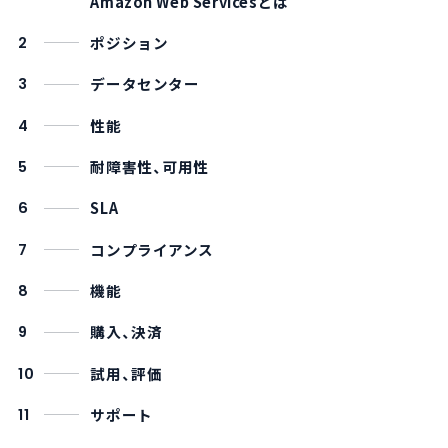
Amazon Web Servicesとは
ポジション
2
データセンター
3
性能
4
耐障害性、可用性
5
SLA
6
コンプライアンス
7
機能
8
購入、決済
9
試用、評価
10
サポート
11