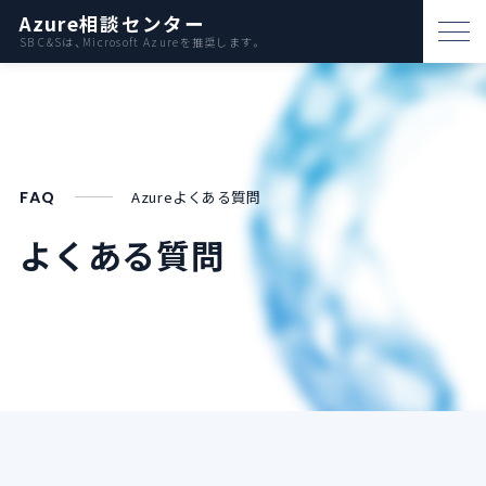
Azure相談センター
SB C&Sは、Microsoft Azureを推奨します。
パートナー支援
資料ダウンロード
お問い合わせ
FAQ
Azureよくある質問​
よくある質問
Azureとは
AWS比較
活用例
事例