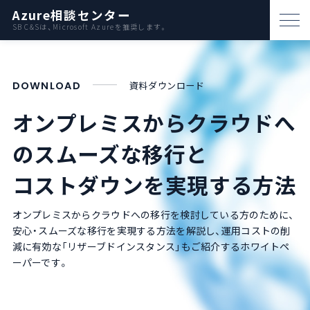
Azure相談センター
SB C&Sは、Microsoft Azureを推奨します。
パートナー支援
DOWNLOAD
資料ダウンロード​
資料ダウンロード
オンプレミスからクラウドへ
お問い合わせ
の
スムーズな移行と
Azureとは
コストダウンを実現する方法
AWS比較
オンプレミスからクラウドへの移行を検討している方のために、
安心・スムーズな移行を実現する方法を解説し、運用コストの削
減に有効な「リザーブドインスタンス」もご紹介するホワイトペ
活用例
ーパーです。
事例