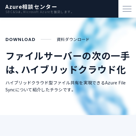
Azure相談センター
SB C&Sは、Microsoft Azureを推奨します。
パートナー支援
DOWNLOAD
資料ダウンロード​
資料ダウンロード
ファイルサーバーの次の一手
お問い合わせ
は、ハイブリッドクラウド化
Azureとは
ハイブリッドクラウド型ファイル共有を実現できるAzure File
Syncについて紹介したチラシです。
AWS比較
活用例
事例