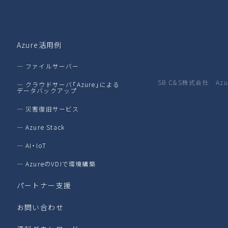
Azure活用例
― ファイルサーバー
SB C&S株式会社 A
― クラウドサーバ「Azure」による
データバックアップ
― 災害復旧サービス
― Azure Stack
― AI・IoT
― AzureのVDIで環境構築
パートナー支援
お問い合わせ