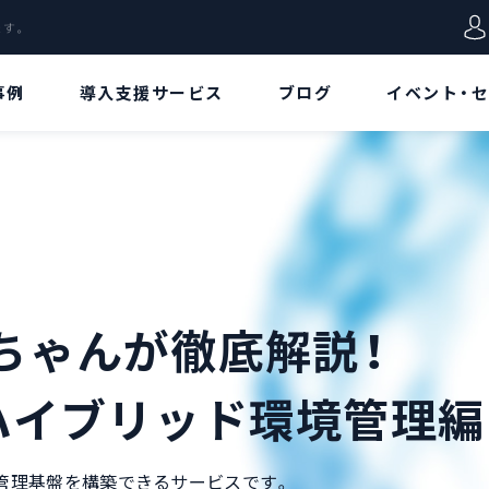
します。
事例
導入支援サービス
ブログ
イベント・
VD特集
用語集
る
Azure Virtual
Azureポータル
Desktopとは!?[概
要/特徴編]
リージョン
Azure Virtual
五味ちゃんが徹底解説！
Desktopとは!?[ア
リソース
ーキテクチャ/価格
編]
ハイブリッド環境管理編
リソースグループ
Azure Virtual
Desktopとは!?[構
仮想ネットワーク
築手順/接続方法
の統合管理基盤を構築できるサービスです。
編]