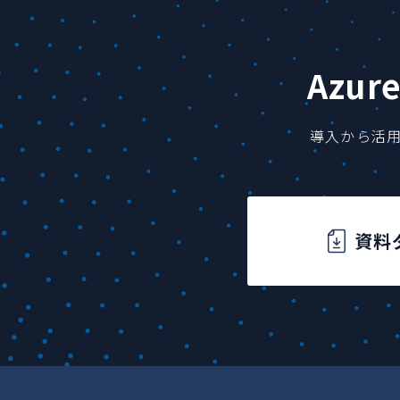
Azu
導入から活
資料