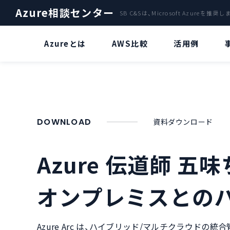
Azure相談センター
SB C&Sは、Microsoft Azureを推奨
Azureとは
AWS比較
活用例
ファイルサーバー
Azure OpenaAI Service特集
A
クラウドサーバ「Azure」によ
Azure OpenAI Serviceとは？
データバックアップ
DOWNLOAD
資料ダウンロード​
災害復旧サービス
“ChatGPT” とは？
Azure Stack
Azure 伝道師 
Azure OpenAI Serviceのビジネス
活用について
AI・IoT
オンプレミスとの
Azure OpenAI Serviceリソースデ
AzureのVDIで環境構築
プロイについて
Azure Arc は、ハイブリッド/マルチクラウド