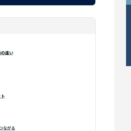
断の違い
ット
つながる