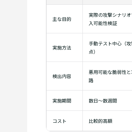
実際の攻撃シナリオ
主な目的
入可能性検証
手動テスト中心（攻
実施方法
点）
悪用可能な脆弱性と
検出内容
路
実施期間
数日〜数週間
コスト
比較的高額