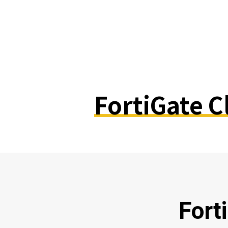
FortiGate C
For