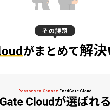
その課題
解決
loud
がまとめて
Reasons to Choose
FortiGate Cloud
tiGate Cloudが選ば