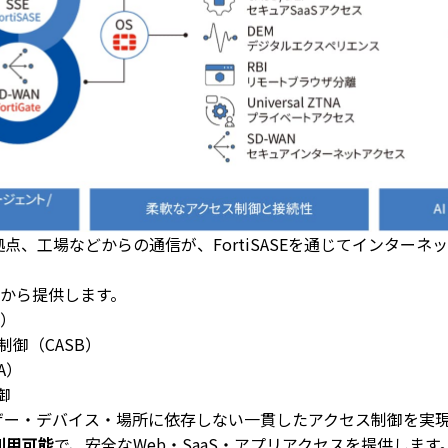
、工場などからの通信が、FortiSASEを通じてインターネッ
。
ウドから提供します。
G）
御（CASB）
A）
御
・デバイス・場所に依存しない一貫したアクセス制御を実現します
利用可能
で、安全なWeb・SaaS・アプリアクセスを提供します