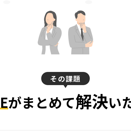
その課題
解決
SE
がまとめて
い