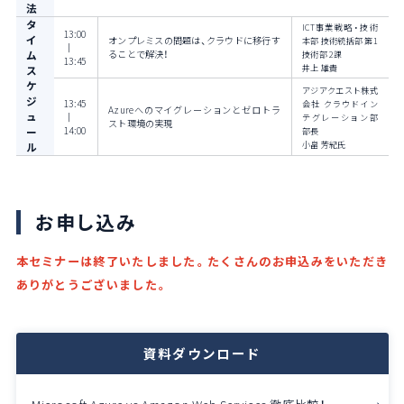
法
タ
ICT事業戦略・技術
13:00
イ
オンプレミスの問題は、クラウドに移行す
本部 技術統括部 第1
｜
ム
ることで解決！
技術部 2課
13:45
井上 雄貴
ス
ケ
アジアクエスト株式
ジ
13:45
会社 クラウドイン
Azureへのマイグレーションとゼロトラ
ュ
｜
テグレーション部
スト環境の実現
ー
14:00
部長
小畠 芳紀氏
ル
お申し込み
本セミナーは終了いたしました。たくさんのお申込みをいただき
ありがとうございました。
資料ダウンロード