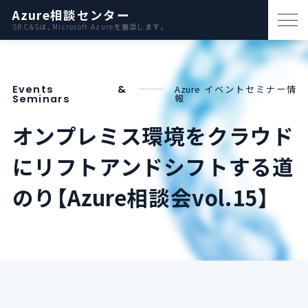
Azure相談センター
SB C&Sは、Microsoft Azureを推奨します。
パートナー支援
Events &
Azure イベントセミナー情
資料ダウンロード
報
Seminars
お問い合わせ
オンプレミス環境をクラウド
にリフトアンドシフトする道
Azureとは
のり【Azure相談会vol.15】
AWS比較
活用例
事例