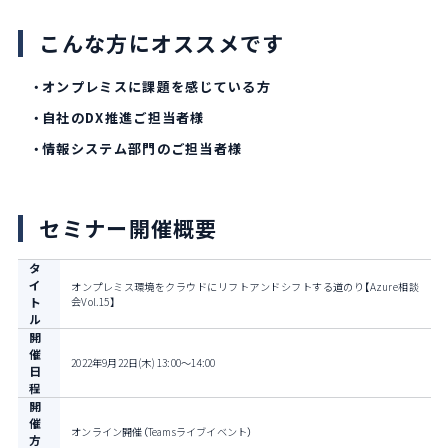
こんな方にオススメです
・オンプレミスに課題を感じている方
・自社のDX推進ご担当者様
・情報システム部門のご担当者様
セミナー開催概要
タ
イ
オンプレミス環境をクラウドにリフトアンドシフトする道のり
【Azure相談
ト
会Vol.15】
ル
開
催
2022年9月22日(木) 13:00～14:00
日
程
開
催
オンライン開催（Teamsライブイベント）
方