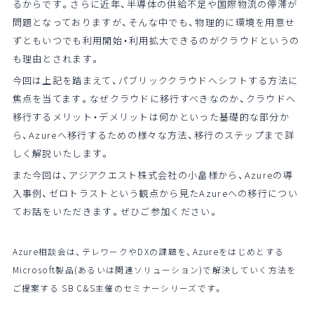
るからです。さらに近年、半導体の供給不足や国際物流の停滞が
問題となっておりますが、そんな中でも、物理的に環境を用意せ
ずともいつでも利用開始・利用拡大できるのがクラウドというの
も理由とされます。
今回は上記を踏まえて、パブリッククラウドへシフトする方法に
焦点を当てます。なぜクラウドに移行すべきなのか、クラウドへ
移行するメリット・デメリットは何かといった基礎的な部分か
ら、Azureへ移行するための様々な方法、移行のステップまで詳
しく解説いたします。
また今回は、アジアクエスト株式会社の小畠様から、Azureの導
入事例、ゼロトラストという観点から見たAzureへの移行につい
てお話をいただきます。ぜひご参加ください。
Azure相談会は、テレワークやDXの課題を、Azureをはじめとする
Microsoft製品(あるいは関連ソリューション)で解決していく方法を
ご提案する SB C&S主催のセミナーシリーズです。