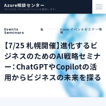
Azure相談センター
SB C&Sは、Microsoft Azureを推奨します。
パートナー支援
Events &
Azure イベントセミナー情
資料ダウンロード
報
Seminars
お問い合わせ
【7/25 札幌開催】進化するビ
ジネスのためのAI戦略セミナ
Azureとは
ー：ChatGPTやCopilotの活
AWS比較
用からビジネスの未来を探る
活用例
事例