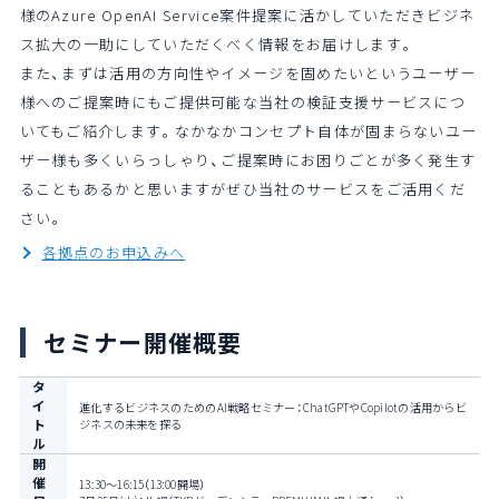
様のAzure OpenAI Service案件提案に活かしていただきビジネ
ス拡大の一助にしていただくべく情報をお届けします。
また、まずは活用の方向性やイメージを固めたいというユーザー
様へのご提案時にもご提供可能な当社の検証支援サービスにつ
いてもご紹介します。なかなかコンセプト自体が固まらないユー
ザー様も多くいらっしゃり、ご提案時にお困りごとが多く発生す
ることもあるかと思いますがぜひ当社のサービスをご活用くだ
さい。
各拠点のお申込みへ
セミナー開催概要
タ
イ
進化するビジネスのためのAI戦略セミナー：ChatGPTやCopilotの活用からビ
ト
ジネスの未来を探る
ル
開
催
13:30～16:15（13:00開場）