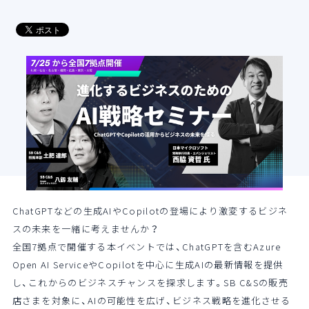
導入支援サービス
ブログ
イベント・セミナー
よくある質問
SB C&Sの強み
ChatGPTなどの生成AIやCopilotの登場により激変するビジネ
スの未来を一緒に考えませんか？
全国7拠点で開催する本イベントでは、ChatGPTを含むAzure
Open AI ServiceやCopilotを中心に生成AIの最新情報を提供
し、これからのビジネスチャンスを探求します。SB C&Sの販売
店さまを対象に、AIの可能性を広げ、ビジネス戦略を進化させる