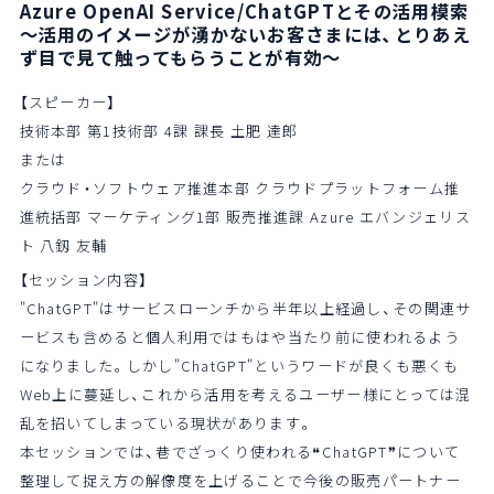
Azure OpenAI Service/ChatGPTとその活用模索
～活用のイメージが湧かないお客さまには、とりあえ
ず目で見て触ってもらうことが有効～
【スピーカー】
技術本部 第1技術部 4課 課長 土肥 達郎
または
クラウド・ソフトウェア推進本部 クラウドプラットフォーム推
進統括部 マーケティング1部 販売推進課 Azure エバンジェリス
ト 八釼 友輔
【セッション内容】
"ChatGPT"はサービスローンチから半年以上経過し、その関連サ
ービスも含めると個人利用ではもはや当たり前に使われるよう
になりました。しかし"ChatGPT"というワードが良くも悪くも
Web上に蔓延し、これから活用を考えるユーザー様にとっては混
乱を招いてしまっている現状があります。
本セッションでは、巷でざっくり使われる❝ChatGPT❞について
整理して捉え方の解像度を上げることで今後の販売パートナー