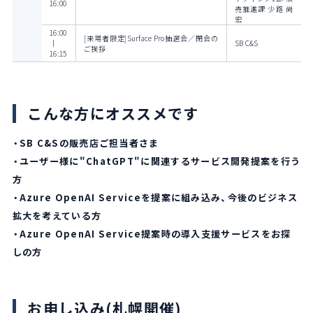
16:00
売推進課 少路 尚
宏
16:00
[来場者限定]Surface Pro抽選会／閉会の
｜
SB C&S
ご挨拶
16:15
こんな方にオススメです
・SB C&Sの販売店ご担当者さま
・ユーザー様に"ChatGPT"に関連するサービス開発提案を行う
方
・Azure OpenAI Serviceを提案に組み込み、今後のビジネス
拡大を考えている方
・Azure OpenAI Service提案時の導入支援サービスをお探
しの方
お申し込み(札幌開催)