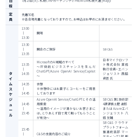
日
7月25日(火)：札幌（TKPガーデンシティPREMIUM札幌大通 [
map
]）
程
定
先着50名
員
※各会場先着となっておりますので、お申込はお早めにお済ませください。
13:00
｜
開場
13:30
13:30
｜
開会のご挨拶
SB C&S
13:35
日本マイクロソフ
MicrosoftのAI戦略のすべて
13:35
ト株式会社 業務
～圧倒的ビジネスチャンスを生んだ
｜
執行役員・エバン
ChatGPT/Azure OpenAI Service/Copilot
タ
14:35
ジェリスト 西脇
～
イ
資哲 氏
ム
14:35
休憩
ス
｜
※休憩中にはお菓子とコーヒーをご用意
14:45
しております
ケ
ジ
Azure OpenAI Service/ChatGPTとその活
SB C&S 第1技術部
14:45
用模索
4課課長土肥 達郎
ュ
｜
～活用のイメージが湧かないお客さまに
または Azureエバ
ー
15:45
は、とりあえず目で見て触ってもらうこと
ンジェリスト 八
ル
が有効～
釼 友輔
SB C&S クラウド
プラットフォーム
15:45
推進統括部 マー
｜
C&Sの支援内容のご紹介
ケティング1部 販