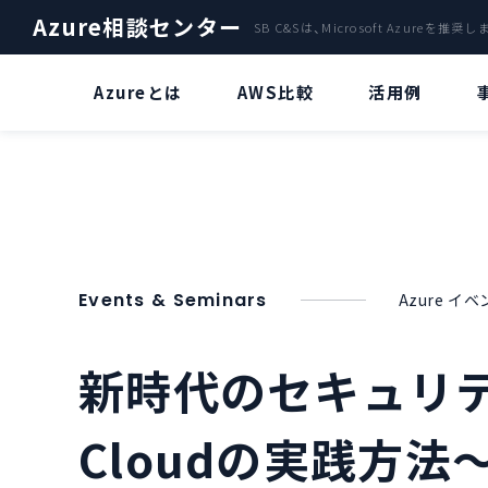
Azure相談センター
SB C&Sは、Microsoft Azureを推奨
Azureとは
AWS比較
活用例
ファイルサーバー
Azure OpenaAI Service特集
A
クラウドサーバ「Azure」による
Azure OpenAI Serviceとは？
バックアップ
災害復旧サービス
“ChatGPT” とは？
Events & Seminars
Azure 
Azure Stack
Azure OpenAI Serviceのビジネス
活用について
新時代のセキュリティ
AI・IoT
Azure OpenAI Serviceリソースデ
AzureのVDIで環境構築
プロイについて
Cloudの実践方法～【