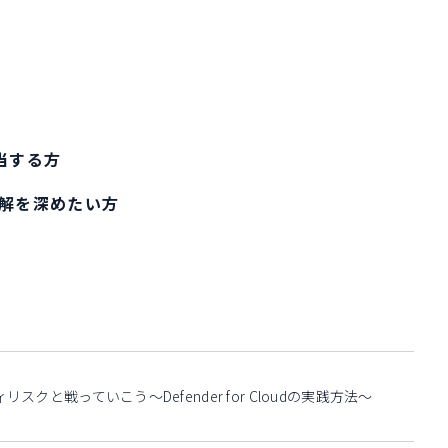
当する方
解を深めたい方
ティリスクと戦っていこう～Defender for Cloudの実践方法～