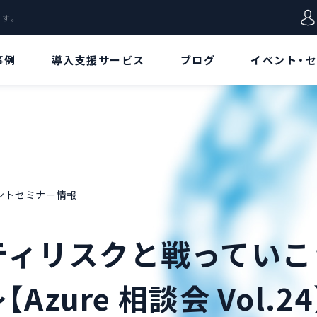
します。
事例
導入支援サービス
ブログ
イベント・
VD特集
用語集
データ
Azure Virtual
Azureポータル
Desktopとは!?[概
要/特徴編]
リージョン
イベントセミナー情報
Azure Virtual
Desktopとは!?[ア
リソース
ーキテクチャ/価格
リスクと戦っていこう～De
編]
リソースグループ
Azure Virtual
Azure 相談会 Vol.24
Desktopとは!?[構
仮想ネットワーク
築手順/接続方法
編]