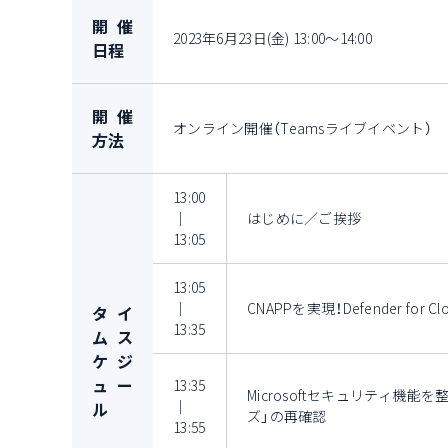
開催
2023年6月23日(金) 13:00～14:00
日程
開催
オンライン開催（Teamsライブイベント）
方法
13:00
｜
はじめに／ご挨拶
13:05
13:05
｜
CNAPPを実現！Defender for 
タイ
13:35
ムス
ケジ
ュー
13:35
Microsoftセキュリティ機能を
｜
ル
ズ」の再確認
13:55