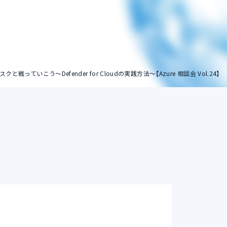
ストレージアカウン
ト
っていこう～Defender for Cloudの実践方法～【Azure 相談会 Vol.24】