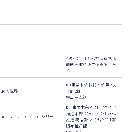
ｸﾗｳﾄﾞﾌﾟﾗｯﾄﾌｫｰﾑ推進統括部
石
戦略推進室 販売企画課
ｷﾝﾛ
ICT事業本部 技術本部 第2技
Cloudの世界
術部 2課
横山 章太郎
ICT事業本部 ｸﾗｳﾄﾞ･ｿﾌﾄｳｪｱ
推進本部 ｸﾗｳﾄﾞﾌﾟﾗｯﾄﾌｫｰﾑ
整理しよう。「Defenderシリー
推進統括部 ﾏｰｹﾃｨﾝｸﾞ1部
販売推進課