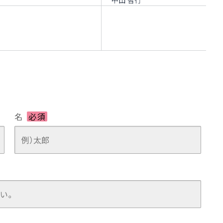
中山 智行
名
必須